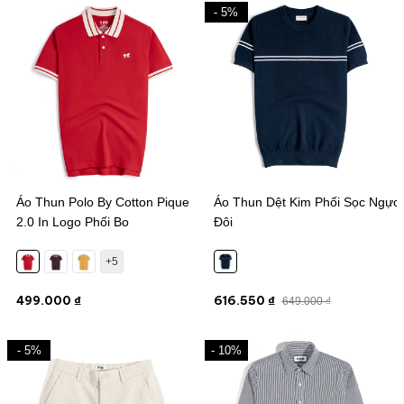
- 5%
Áo Thun Polo By Cotton Pique
Áo Thun Dệt Kim Phối Sọc Ngực
2.0 In Logo Phối Bo
Đôi
+5
499.000 ₫
616.550 ₫
649.000 ₫
- 5%
- 10%