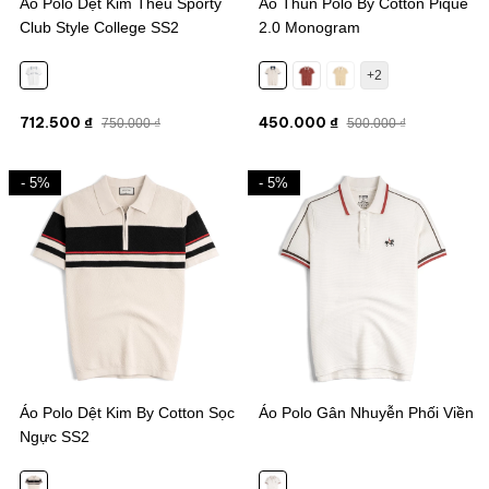
Áo Polo Dệt Kim Thêu Sporty
Áo Thun Polo By Cotton Pique
Club Style College SS2
2.0 Monogram
+2
712.500 ₫
450.000 ₫
750.000 ₫
500.000 ₫
- 5%
- 5%
Áo Polo Dệt Kim By Cotton Sọc
Áo Polo Gân Nhuyễn Phối Viền
Ngực SS2