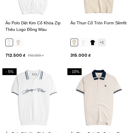
Áo Polo Dệt Kim Cổ Khóa Zip
Áo Thun Cổ Tròn Form Slimfit
Thêu Logo Đồng Màu
+1
712.500 ₫
315.000 ₫
750.000 ₫
- 5%
- 10%