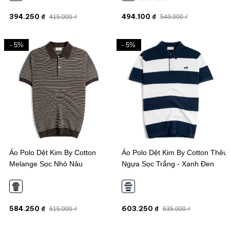
394.250 ₫
494.100 ₫
415.000 ₫
549.000 ₫
- 5%
- 5%
Áo Polo Dệt Kim By Cotton
Áo Polo Dệt Kim By Cotton Thêu
Melange Sọc Nhỏ Nâu
Ngựa Sọc Trắng - Xanh Đen
584.250 ₫
603.250 ₫
615.000 ₫
635.000 ₫