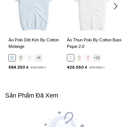
Áo Polo Dệt Kim By Cotton
Áo Thun Polo By Cotton Basic
Melange
Pique 2.0
M
+6
+10
584.250 ₫
426.550 ₫
615.000 ₫
449.000 ₫
Sản Phẩm Đã Xem