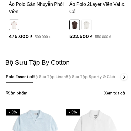
Áo Polo Gân Nhuyễn Phối
Áo Polo 2Layer Viền Vai &
Viền
Cổ
475.000 ₫
522.500 ₫
500.000 ₫
550.000 ₫
Bộ Sưu Tập By Cotton
Polo Essential
Bộ Sưu Tập Linen
Bộ Sưu Tập Sporty & Club
3
Sản phẩm
Xem tất cả
- 5%
- 5%