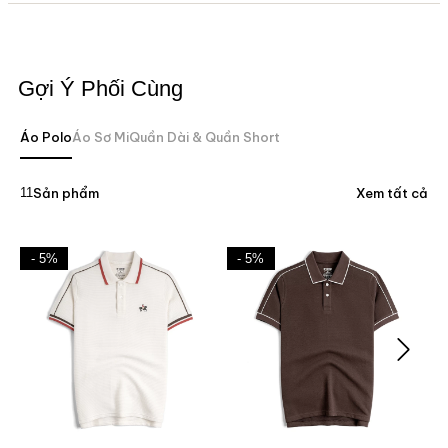
Gợi Ý Phối Cùng
Áo Polo
Áo Sơ Mi
Quần Dài & Quần Short
11
Sản phẩm
Xem tất cả
- 5%
- 5%