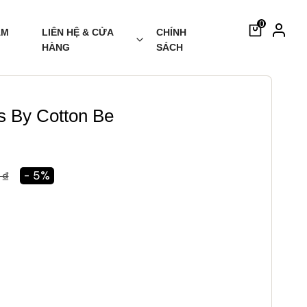
0
ẢM
LIÊN HỆ & CỬA
CHÍNH
HÀNG
SÁCH
s By Cotton Be
 ₫
- 5%