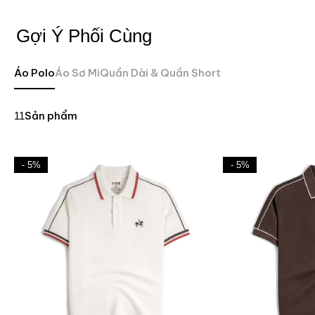
Gợi Ý Phối Cùng
Áo Polo
Áo Sơ Mi
Quần Dài & Quần Short
Sản phẩm
11
- 5%
- 5%