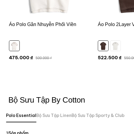
Áo Polo Gân Nhuyễn Phối Viền
Áo Polo 2Layer 
475.000 ₫
522.500 ₫
500.000 ₫
550.0
Bộ Sưu Tập By Cotton
Polo Essential
Bộ Sưu Tập Linen
Bộ Sưu Tập Sporty & Club
Sản phẩm
3