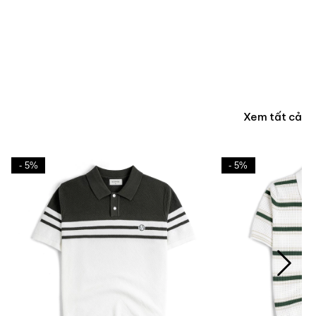
Xem tất cả
- 5%
- 5%