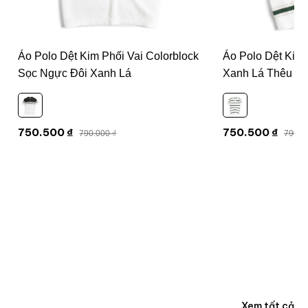
Áo Polo Dệt Kim Phối Vai Colorblock
Áo Polo Dệt Kim
Sọc Ngực Đôi Xanh Lá
Xanh Lá Thêu "S
750.500 ₫
750.500 ₫
790.000 ₫
790.0
Xem tất cả