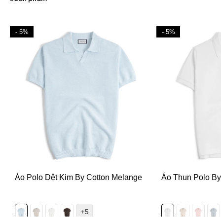
- 5%
- 5%
Áo Polo Dệt Kim By Cotton Melange
Áo Thun Polo By
+5