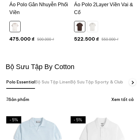
Áo Polo Gân Nhuyễn Phối
Áo Polo 2Layer Viền Vai &
Viền
Cổ
475.000 ₫
522.500 ₫
500.000 ₫
550.000 ₫
Bộ Sưu Tập By Cotton
Polo Essential
Bộ Sưu Tập Linen
Bộ Sưu Tập Sporty & Club
3
Sản phẩm
Xem tất cả
- 5%
- 5%