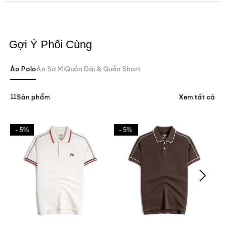
Gợi Ý Phối Cùng
Áo Polo
Áo Sơ Mi
Quần Dài & Quần Short
11
Sản phẩm
Xem tất cả
- 5%
- 5%