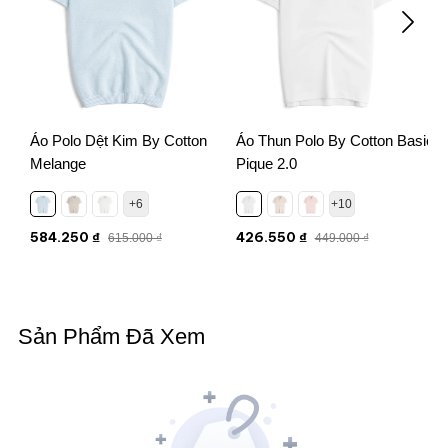
Áo Polo Dệt Kim By Cotton
Áo Thun Polo By Cotton Basic
Melange
Pique 2.0
M
+6
+10
584.250 ₫
426.550 ₫
615.000 ₫
449.000 ₫
Sản Phẩm Đã Xem